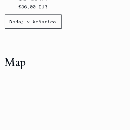
ALTUM BIO VINO
Ponudnik:
Redna
€36,00 EUR
cena
Dodaj v košarico
Map