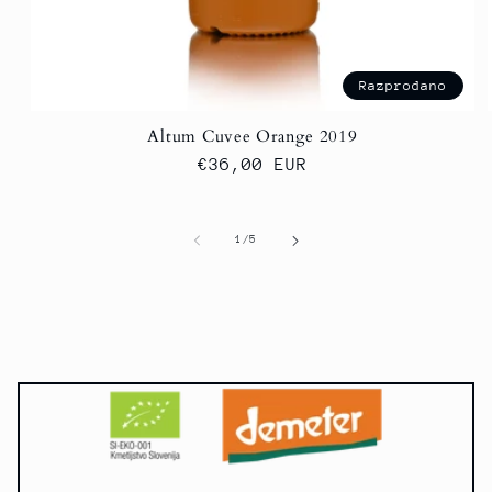
Razprodano
Altum Cuvee Orange 2019
Redna
€36,00 EUR
cena
od
1
/
5