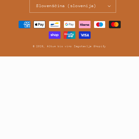
Slovenščina (slovenija)
Načini
plačila
© 2026,
Altum bio vino
Zagotavlja Shopify