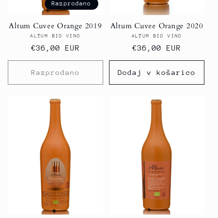
Razprodano
Altum Cuvee Orange 2019
Altum Cuvee Orange 2020
ALTUM BIO VINO
Ponudnik:
ALTUM BIO VINO
Ponudnik:
Redna
€36,00 EUR
Redna
€36,00 EUR
cena
cena
Razprodano
Dodaj v košarico