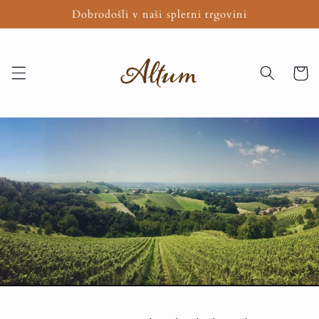
Preskoči
Dobrodošli v naši spletni trgovini
na
vsebino
Košaric